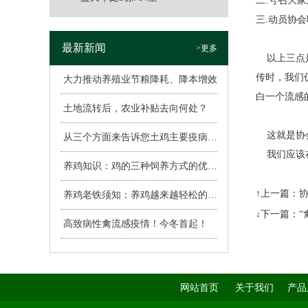
二.号召大
三.动员协
最新新闻
>更多
以上三点是
传时，我们
大力推动养殖业节粮降耗、降本增效
白一个流感
土地流转后，农业补贴去向何处？
这就是协会
从三个方面来告诉您土鸡主要疫病的表现
我们应该
养鸡知识：鸡的三种饲养方式的优缺点
↑上一篇：
协
养鸡老铁须知：养鸡越来越轻松的6种心态
↓下一篇：
“
高致病性禽流感疫情！今冬首起！
网站首页
关于我们
产品