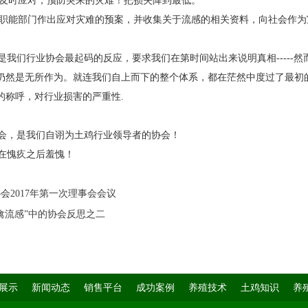
家及时应对，预防突来的灾难！把损失降到最低。
会职能部门作出应对灾难的预案，并收集关于流感的相关资料，向社会作
我们行业协会最起码的反应，要求我们在第时间站出来说明真相-----
仍然是无所作为。就连我们自上而下的整个体系，都在茫然中度过了最初
的称呼，对行业损害的严重性.
，是我们自诩为土鸡行业领导者的协会！
在愧疚之后羞愧！
会2017年第一次理事会会议
禽流感”中的协会反思之二
展示
新闻动态
销售平台
成功案例
养殖技术
土鸡知识
养