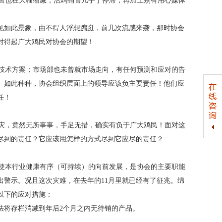
售也在大幅缩减，活鸡销售几乎于停滞，再加上别有用心媒体
见如此景象，由不得人浮想蹁跹，前几次流感来袭，那时协会
对得起广大鸡民对协会的期望！
技术方案；市场部也未曾就市场走向，有任何预测和应对的告
。如此种种，协会组织层面上的领导应该负主要责任！他们应
任！
灾，竟然无所事事，手足无措，确实有负于广大鸡民！面对这
尽到的责任？它应该用怎样的方式尽到它应尽的责任？
使本行业健康有序（可持续）的向前发展，是协会的主要职能
警示。况且这次灾难，在去年的11月里就已经有了征兆。绵
以下的应对措施：
法将存栏消减到年后2个月之内无待销的产品。