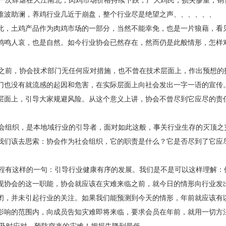
次肆虐在大江南北，肉鸡市场价格持续下跌，广大鸡民；损失惨重，销
推波助澜，养鸡行业几近于崩盘，整个行业尽是绝望之声、、、、、、
此，土鸡产品作为肉鸡市场的一部分，当然不能幸免，也是一片狼藉，看
鸡鸣人哀，也是自然。如今行业协会已然存在，然而仍是此般情形，怎样
前，协会技术部门无任何应对措施，也不曾在技术层面上，作出预想的
门也没有就流感的起因和危害，在实际层面上向社会发出一字一语的宣传
层面上，引导大家规避风险。从这个意义上讲，协会不曾尽到它应尽的责
组织，是本地域行业的引导者，面对如此这般，事关行业生存的灭顶之
我们该去思索：协会作为社会组织，它的职责是什么？它是否尽到了它应
有这样的一句：引导行业健康有序的发展。我们是不是可以这样理解：
现协会的这一职能，协会就应该在灾难来临之前，就今日的情形向行业发出
闭，并未引起行业的关注。如果我们能预测到今天的情形，年前就应该有
影响的范围内，向成员告知灾难即将来临，要求会员在年前，就用一切方