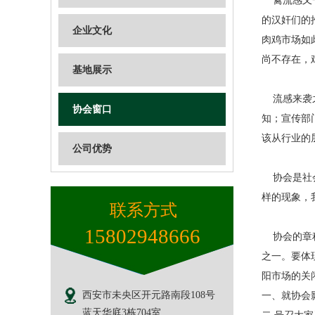
禽流感又一
的汉奸们的
企业文化
肉鸡市场如
尚不存在，
基地展示
流感来袭之
协会窗口
知；宣传部
该从行业的
公司优势
协会是社会
样的现象，
联系方式
15802948666
协会的章程
之一。要体
阳市场的关
西安市未央区开元路南段108号
一、就协会
蓝天华庭3栋704室