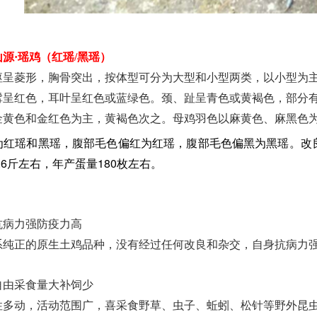
源·瑶鸡（红
瑶
/黑
瑶
）
呈菱形，胸骨突出，按体型可分为大型和小型两类，以小型为主。
髯呈红色，耳叶呈红色或蓝绿色。颈、趾呈青色或黄褐色，部分
金黄色和金红色为主，黄褐色次之。母鸡羽色以麻黄色、麻黑色
改
红瑶和黑瑶，
腹部毛色偏红为红瑶，
腹部毛色偏黑为黑瑶。
.6斤左右
年产蛋量180枚左右。
，
：
抗病力强防疫力高
纯正的原生土鸡品种，没有经过任何改良和杂交，自身抗病力强
自由采食量大补饲少
多动，活动范围广，喜采食野草、虫子、蚯蚓、松针等野外昆虫