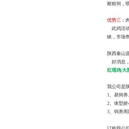
耐粗饲，
优势三：
此鸡活动
睐，市场
陕西秦山
好消息，
红瑶鸡/
我公司是
1、易饲
2、体型
3、饲养
订购我公