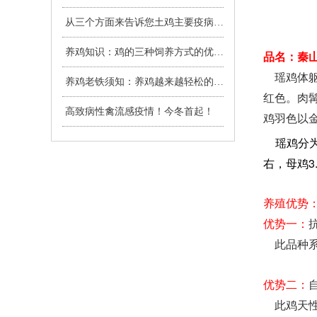
从三个方面来告诉您土鸡主要疫病的表现
养鸡知识：鸡的三种饲养方式的优缺点
品名：秦山
瑶鸡体躯
养鸡老铁须知：养鸡越来越轻松的6种心态
红色。肉
高致病性禽流感疫情！今冬首起！
鸡羽色以
瑶鸡分为
右
母鸡3
，
养殖优势
优势一：
此品种系
优势二：
此鸡天性