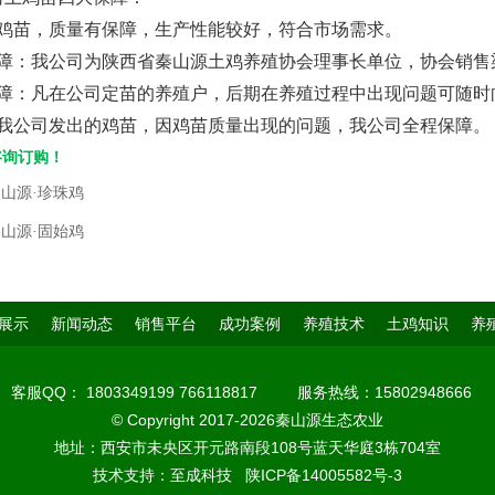
土鸡苗，质量有保障，生产性能较好，符合市场需求。
保障：我公司为陕西省秦山源土鸡养殖协会理事长单位，协会销售
保障：凡在公司定苗的养殖户，后期在养殖过程中出现问题可随时
经我公司发出的鸡苗，因鸡苗质量出现的问题，我公司全程保障。
询订购！
山源·珍珠鸡
山源·固始鸡
展示
新闻动态
销售平台
成功案例
养殖技术
土鸡知识
养
客服QQ：
1803349199
766118817
服务热线：15802948666
© Copyright 2017-2026秦山源生态农业
地址：西安市未央区开元路南段108号蓝天华庭3栋704室
技术支持：
至成科技
陕ICP备14005582号-3