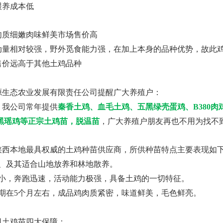
喂养成本低
肉质细嫩肉味鲜美市场售价高
量相对较强，野外觅食能力强，在加上本身的品种优势，故此鸡
售价远高于其他土鸡品种
源生态农业发展有限责任公司
提醒广大养殖户：
我公司常年提供
秦香土鸡、血毛土鸡、
五黑绿壳蛋鸡
、B380
大黑瑶鸡等正宗土鸡苗，脱温苗
，广大养殖户朋友再也不用为找不
陕西本地最具权威的土鸡种苗供应商，所供种苗特点主要表现如
养、及其适合山地放养和林地散养。
娇小，奔跑迅速，活动能力极强，具备土鸡的一切特征。
周期在5个月左右，成品鸡肉质紧密，味道鲜美，毛色鲜亮。
司土鸡苗四大保障：