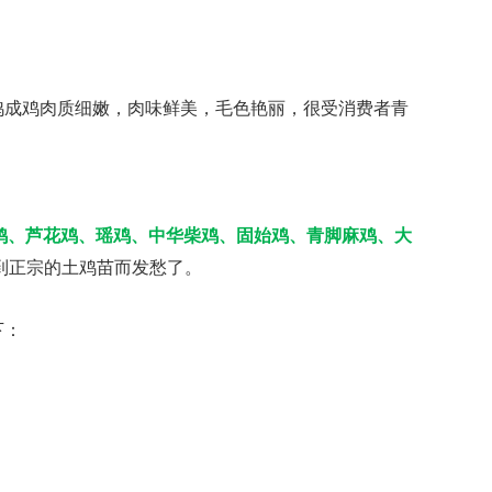
成鸡肉质细嫩，肉味鲜美，毛色艳丽，很受消费者青
肉鸡、芦花鸡、瑶鸡、中华柴鸡、固始鸡、青脚麻鸡、大
到正宗的土鸡苗而发愁了。
下：