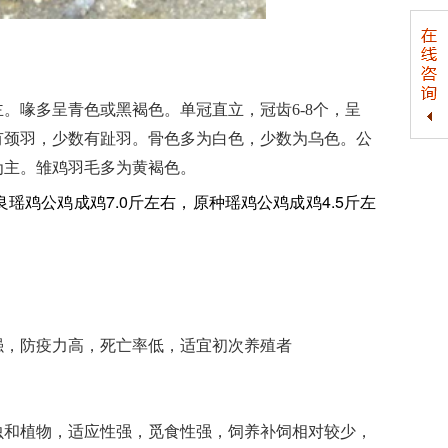
喙多呈青色或黑褐色。单冠直立，冠齿6-8个，呈
有颈羽，少数有趾羽。骨色多为白色，少数为乌色。公
为主。雏鸡羽毛多为黄褐色。
良瑶鸡公鸡成鸡7.0斤左右
原种瑶鸡公鸡成鸡4.5斤左
，
，防疫力高，死亡率低，适宜初次养殖者
和植物，适应性强，觅食性强，饲养补饲相对较少，